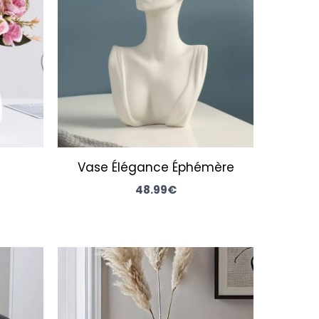
.99€.
Vase Élégance Éphémère
48.99
€
lage
Plage
de
de
rix :
prix :
8.99€
38.99€
à
à