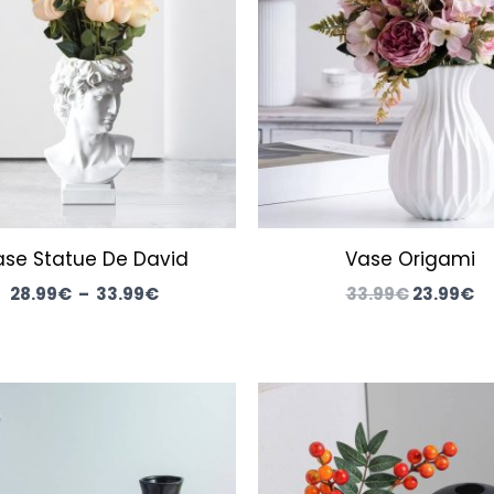
à
33.99€.
23
33.99€
ase Statue De David
Vase Origami
28.99
€
–
33.99
€
33.99
€
23.99
€
Plage
P
de
prix :
p
63.99€
2
à