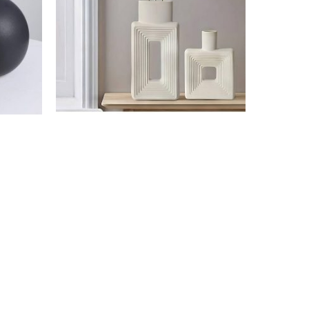
48.99€
48.99€
ne
Vase Verso
38.99
€
–
48.99
€