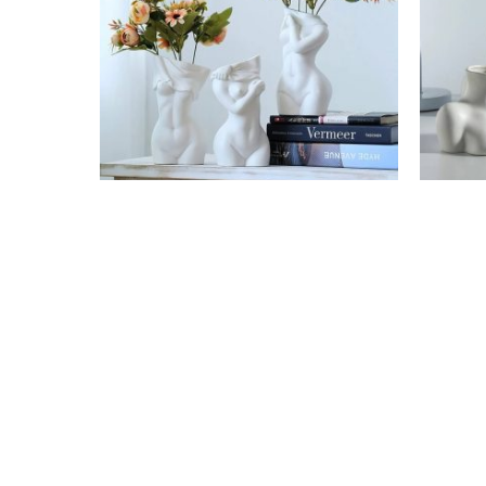
Vase Élégance Féminine
Va
103.99
€
78.99
€