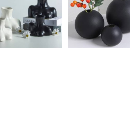
83.99€
se Contour Moderne
Vase Sphère Moder
63.99
€
–
83.99
€
28.99
€
–
48.99
€