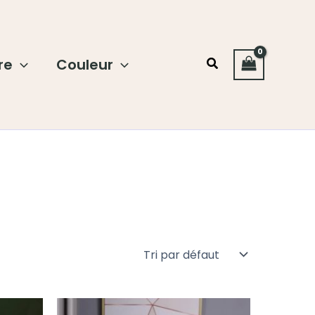
re
Couleur
Rechercher
Plage
Plage