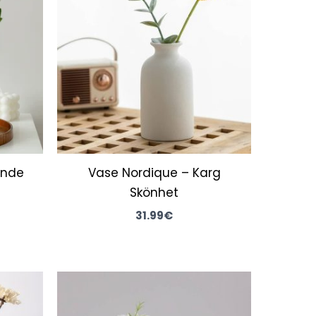
33.99€
à
48.99€
ande
Vase Nordique – Karg
Skönhet
31.99
€
Plage
ix
de
tuel
prix :