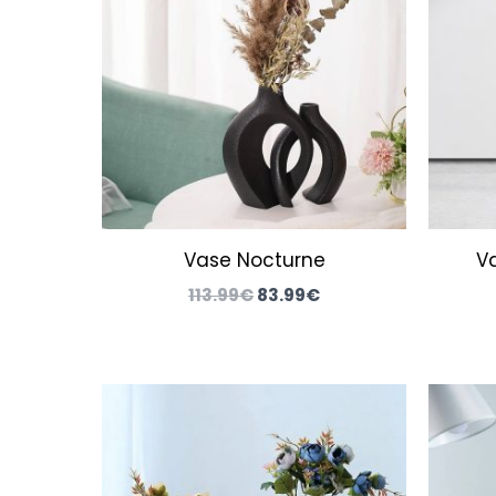
113.99€.
83.99€.
Vase Nocturne
V
113.99
€
83.99
€
Le
Le
prix
prix
initial
actuel
était :
est :
103.99€.
78.99€.