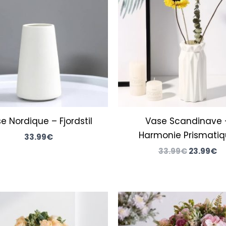
était :
es
33.99€.
23
e Nordique – Fjordstil
Vase Scandinave 
Harmonie Prismati
33.99
€
33.99
€
23.99
€
Plage
Le
Le
de
prix
pr
prix :
initial
ac
28.99€
était :
es