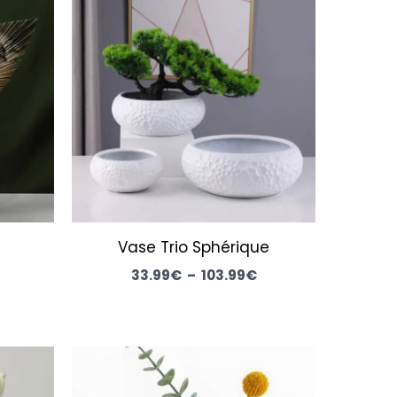
de
de
rix :
prix :
87.99€
33.99€
à
à
107.99€
103.99€
Vase Trio Sphérique
33.99
€
–
103.99
€
Plage
de
rix :