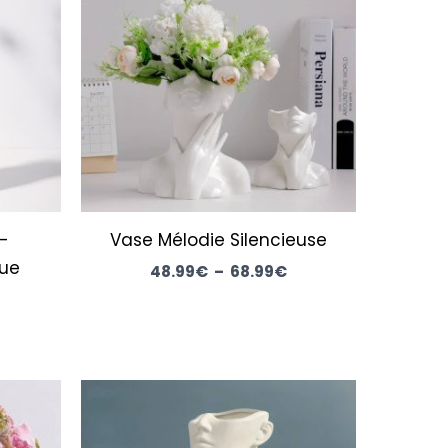
t :
48.99€
.99€.
à
68.99€
–
Vase Mélodie Silencieuse
que
48.99
€
–
68.99
€
ix
tuel
t :