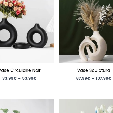
de
prix :
p
33.99€
à
53.99€
Vase Circulaire Noir
Vase Sculptura
33.99
€
–
53.99
€
87.99
€
–
107.99
€
p