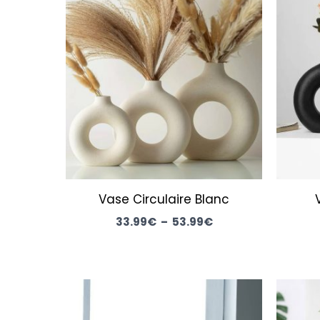
de
prix :
33.99€
à
53.99€
Vase Circulaire Blanc
33.99
€
–
53.99
€
Plage
de
prix :