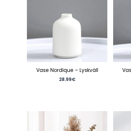
Vase Nordique – Lyskväll
Vas
28.99
€
Le
Le
prix
prix
initial
actuel
était :
est :