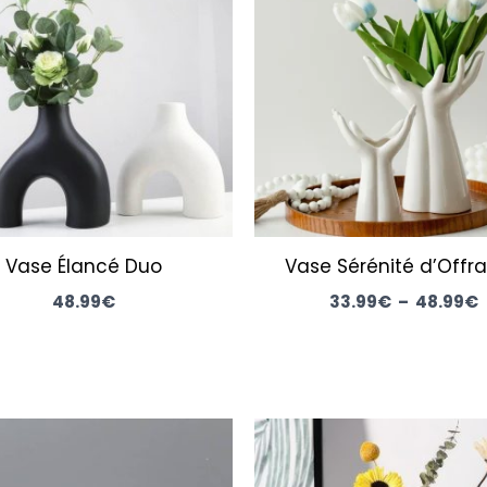
Vase Élancé Duo
Vase Sérénité d’Offr
48.99
€
33.99
€
–
48.99
€
Le
Le
prix
pr
initial
ac