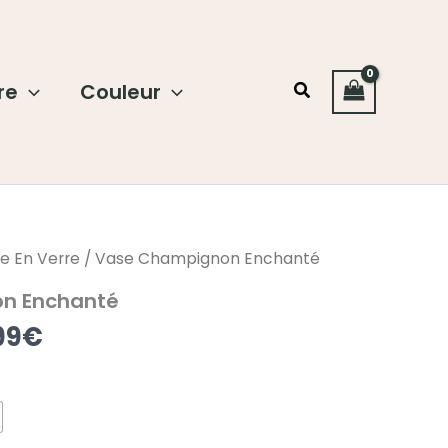
re
Couleur
Rechercher
Plage
e En Verre
/ Vase Champignon Enchanté
de
n Enchanté
prix :
99
€
23.99€
à
28.99€