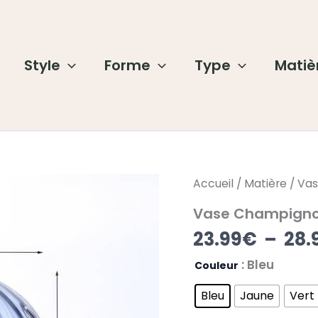
Style
Forme
Type
Matiè
quantité
Accueil
/
Matière
/
Vas
de
Vase
Vase Champigno
Champignon
23.99
€
–
28.
Enchanté
: Bleu
Couleur
Bleu
Jaune
Vert