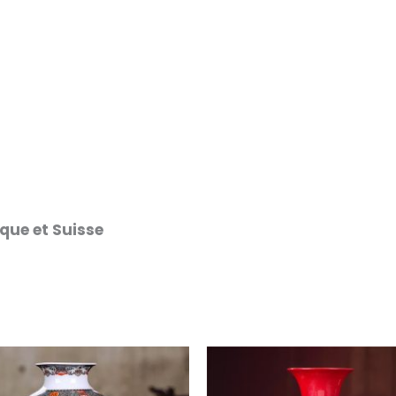
ique et Suisse
Le
Le
prix
prix
initial
actuel