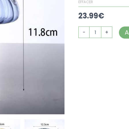
EFFACER
23.99
€
A
-
+