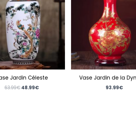
était :
est :
63.99€.
48.99€.
ase Jardin Céleste
Vase Jardin de la Dyn
63.99
€
48.99
€
93.99
€