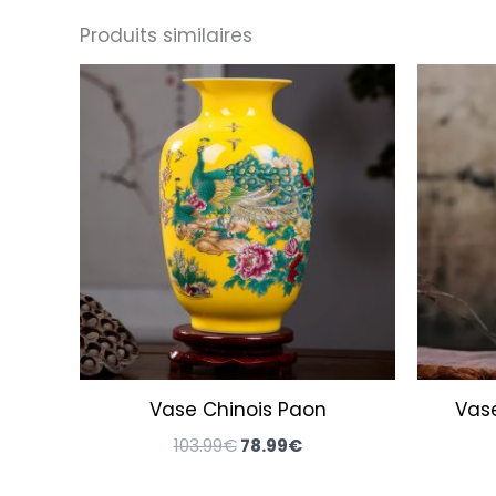
Produits similaires
Le
Le
prix
prix
initial
actuel
était :
est :
103.99€.
78.99€.
Vase Chinois Paon
Vas
103.99
€
78.99
€