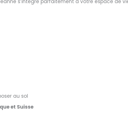
Jeanne s’intègre parfaitement à votre espace de vi
poser au sol
ique et Suisse