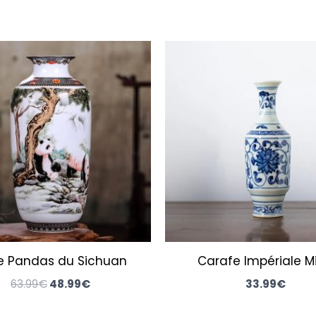
Le
Le
prix
prix
initial
actuel
était :
est :
63.99€.
48.99€.
e Pandas du Sichuan
Carafe Impériale M
63.99
€
48.99
€
33.99
€