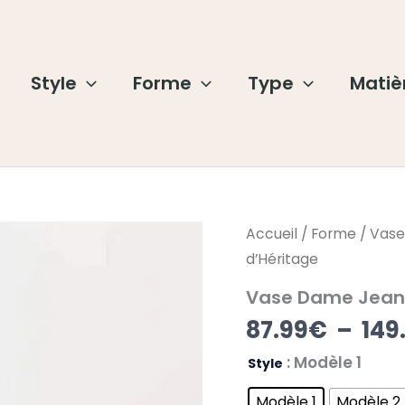
Style
Forme
Type
Matiè
quantité
Accueil
/
Forme
/
Vase
de
d’Héritage
Vase
Dame
Vase Dame Jeann
Jeanne
-
87.99
€
–
149
Souffle
d'Héritage
: Modèle 1
Style
Modèle 1
Modèle 2