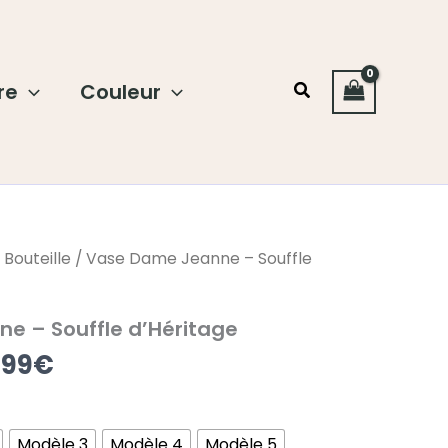
re
Couleur
Rechercher
Plage
 Bouteille
/ Vase Dame Jeanne – Souffle
de
prix :
e – Souffle d’Héritage
87.99€
.99
€
à
149.99€
Modèle 3
Modèle 4
Modèle 5