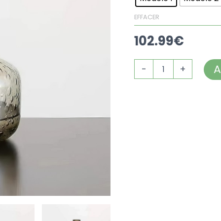
EFFACER
102.99
€
A
-
+